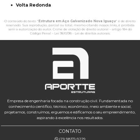
Volta Redonda
O conteúdo do texto "
Estrutura em Aço Galvanizado Nova Iguaçu
" é de direito
reservado. Sua reprodução, parcial ou total, mesmo citando nossos links, é proibida
sem a autorização do autor. Crime de violação de direito autoral – artigo 184 do
Código Penal –
Lei 9610/98 - Lei de direitos autorais
.
Empresa de engenharia focada na construção civil. Fundamentada no
conhecimento científico, técnico, econômico, meio ambiente e social,
projetamos, construímos, erguemos e edificamos o seu empreendimento,
aspirando à excelência nos resultados.
CONTATO
(21) 98171-9229