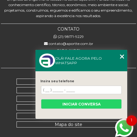
conhecimento científico, técnico, econômico, meio ambiente e social,
projetamos, construímos, erguemos e edificamos o seu empreendimento,
aspirando à excelência nos resultados.
CONTATO
(21) 98171-9229
contato@aportte.com.br
SIGA-NOS!
OLÁ! FALE AGORA PELO
WHATSAPP
MENU
Home
Insira seu telefone
Sobre nós
Serviços
INICIAR CONVERSA
Contato
Categorias
1
Mapa do site