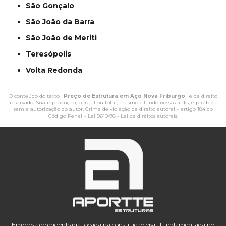
São Gonçalo
São João da Barra
São João de Meriti
Teresópolis
Volta Redonda
O conteúdo do texto "
Preço de Estrutura em Aço Nova Friburgo
" é de direito
reservado. Sua reprodução, parcial ou total, mesmo citando nossos links, é proibida
sem a autorização do autor. Crime de violação de direito autoral – artigo 184 do
Código Penal –
Lei 9610/98 - Lei de direitos autorais
.
Empresa de engenharia focada na construção civil. Fundamentada no