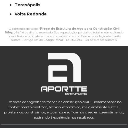
Teresópolis
Volta Redonda
O conteúdo do texto "
Preço de Estrutura de Aço para Construção Civil
Nilópolis
" é de direito reservado. Sua reprodução, parcial ou total, mesmo citando
nossos links, é proibida sem a autorização do autor. Crime de violação de direito
autoral – artigo 184 do Código Penal –
Lei 9610/98 - Lei de direitos autorais
.
Empresa de engenharia focada na construção civil. Fundamentada no
conhecimento científico, técnico, econômico, meio ambiente e social,
projetamos, construímos, erguemos e edificamos o seu empreendimento,
aspirando à excelência nos resultados.