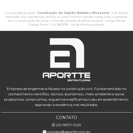
O conteúdo do texto "
Construção de Galpão Metálico Miracema
" é de direito
reservado. Sua reprodução, parcial ou total, mesmo citando nossos links, é proibida
sem a autorização do autor. Crime de violação de direito autoral – artigo 184 do
Código Penal –
Lei 9610/98 - Lei de direitos autorais
.
Empresa de engenharia focada na construção civil. Fundamentada no
conhecimento científico, técnico, econômico, meio ambiente e social,
projetamos, construímos, erguemos e edificamos o seu empreendimento,
aspirando à excelência nos resultados.
CONTATO
(21) 98171-9229
contato@aportte.com.br