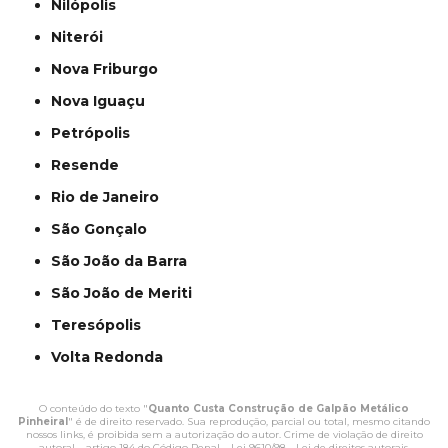
Nilópolis
Niterói
Nova Friburgo
Nova Iguaçu
Petrópolis
Resende
Rio de Janeiro
São Gonçalo
São João da Barra
São João de Meriti
Teresópolis
Volta Redonda
O conteúdo do texto "
Quanto Custa Construção de Galpão Metálico
Pinheiral
" é de direito reservado. Sua reprodução, parcial ou total, mesmo citando
nossos links, é proibida sem a autorização do autor. Crime de violação de direito
autoral – artigo 184 do Código Penal –
Lei 9610/98 - Lei de direitos autorais
.