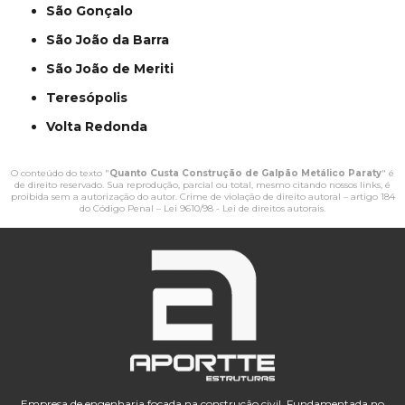
São Gonçalo
São João da Barra
São João de Meriti
Teresópolis
Volta Redonda
O conteúdo do texto "
Quanto Custa Construção de Galpão Metálico Paraty
" é
de direito reservado. Sua reprodução, parcial ou total, mesmo citando nossos links, é
proibida sem a autorização do autor. Crime de violação de direito autoral – artigo 184
do Código Penal –
Lei 9610/98 - Lei de direitos autorais
.
Empresa de engenharia focada na construção civil. Fundamentada no