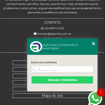
conhecimento científico, técnico, econômico, meio ambiente e social,
projetamos, construímos, erguemos e edificamos o seu empreendimento,
aspirando à excelência nos resultados.
CONTATO
(21) 98171-9229
contato@aportte.com.br
SIGA-NOS!
OLÁ! FALE AGORA PELO
WHATSAPP
MENU
Home
Insira seu telefone
Sobre nós
Serviços
INICIAR CONVERSA
Contato
Categorias
1
Mapa do site