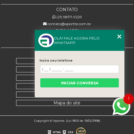
CONTATO
(21) 98171-9229
contato@aportte.com.br
SIGA-NOS!
OLÁ! FALE AGORA PELO
WHATSAPP
MENU
Home
Insira seu telefone
Sobre nós
Serviços
INICIAR CONVERSA
Contato
Categorias
1
Mapa do site
Copyright © Aportte. (Lei 9610 de 19/02/1998)
HTML
CSS