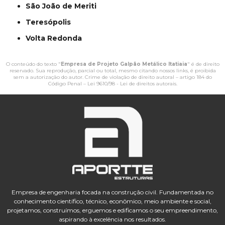
São João de Meriti
Teresópolis
Volta Redonda
O conteúdo do texto "
Empresa de Projeto Galpão Metálico Itatiaia
" é de direito
reservado. Sua reprodução, parcial ou total, mesmo citando nossos links, é proibida
sem a autorização do autor. Crime de violação de direito autoral – artigo 184 do
Código Penal –
Lei 9610/98 - Lei de direitos autorais
.
Empresa de engenharia focada na construção civil. Fundamentada no
conhecimento científico, técnico, econômico, meio ambiente e social,
projetamos, construímos, erguemos e edificamos o seu empreendimento,
aspirando à excelência nos resultados.