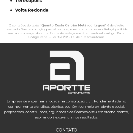
Teresópolis
Volta Redonda
O conteúdo do texto "
Quanto Custa Galpão Metálico Itaguaí
" é de direito
reservado. Sua reprodução, parcial ou total, mesmo citando nossos links, é proibida
sem a autorização do autor. Crime de violação de direito autoral – artigo 184 do
Código Penal –
Lei 9610/98 - Lei de direitos autorais
.
Empresa de engenharia focada na construção civil. Fundamentada no
conhecimento científico, técnico, econômico, meio ambiente e social,
projetamos, construímos, erguemos e edificamos o seu empreendimento,
aspirando à excelência nos resultados.
CONTATO