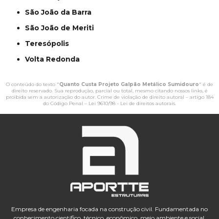
São João da Barra
São João de Meriti
Teresópolis
Volta Redonda
O conteúdo do texto "
Quanto Custa Projeto Galpão Metálico Sumidouro
" é de
direito reservado. Sua reprodução, parcial ou total, mesmo citando nossos links, é
proibida sem a autorização do autor. Crime de violação de direito autoral – artigo 184
do Código Penal –
Lei 9610/98 - Lei de direitos autorais
.
Empresa de engenharia focada na construção civil. Fundamentada no
conhecimento científico, técnico, econômico, meio ambiente e social,