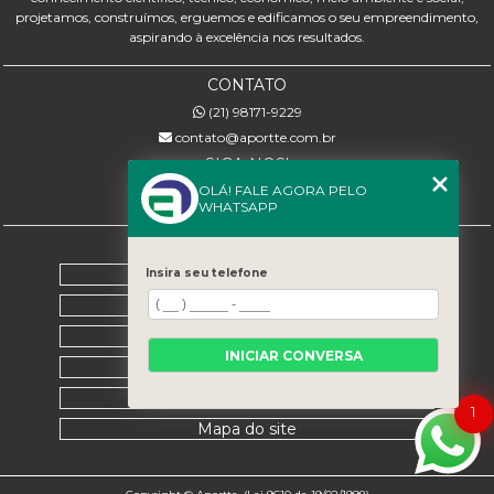
projetamos, construímos, erguemos e edificamos o seu empreendimento,
aspirando à excelência nos resultados.
CONTATO
(21) 98171-9229
contato@aportte.com.br
SIGA-NOS!
OLÁ! FALE AGORA PELO
WHATSAPP
MENU
Home
Insira seu telefone
Sobre nós
Serviços
INICIAR CONVERSA
Contato
Categorias
1
Mapa do site