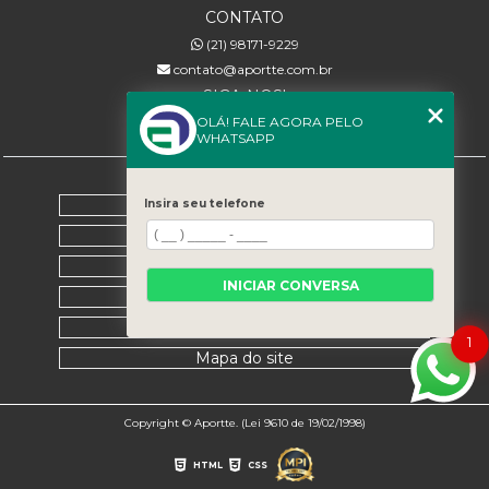
CONTATO
(21) 98171-9229
contato@aportte.com.br
SIGA-NOS!
OLÁ! FALE AGORA PELO
WHATSAPP
MENU
Home
Insira seu telefone
Sobre nós
Serviços
INICIAR CONVERSA
Contato
Categorias
1
Mapa do site
Copyright © Aportte. (Lei 9610 de 19/02/1998)
HTML
CSS