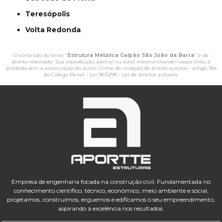
Teresópolis
Volta Redonda
O conteúdo do texto "
Estrutura Metálica Galpão São João da Barra
" é de
direito reservado. Sua reprodução, parcial ou total, mesmo citando nossos links, é
proibida sem a autorização do autor. Crime de violação de direito autoral – artigo 184
do Código Penal –
Lei 9610/98 - Lei de direitos autorais
.
Empresa de engenharia focada na construção civil. Fundamentada no
conhecimento científico, técnico, econômico, meio ambiente e social,
projetamos, construímos, erguemos e edificamos o seu empreendimento,
aspirando à excelência nos resultados.