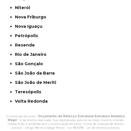
Niterói
Nova Friburgo
Nova Iguaçu
Petrópolis
Resende
Rio de Janeiro
São Gonçalo
São João da Barra
São João de Meriti
Teresópolis
Volta Redonda
O conteúdo do texto "
Orçamento de Reforço Estrutural Estrutura Metálica
Magé
" é de direito reservado. Sua reprodução, parcial ou total, mesmo citando
nossos links, é proibida sem a autorização do autor. Crime de violação de direito
autoral – artigo 184 do Código Penal –
Lei 9610/98 - Lei de direitos autorais
.