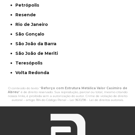
Petrópolis
Resende
Rio de Janeiro
São Gonçalo
São João da Barra
São João de Meriti
Teresópolis
Volta Redonda
O conteúdo do texto "
Reforço com Estrutura Metálica Valor Casimiro de
Abreu
" é de direito reservado. Sua reprodução, parcial ou total, mesmo citando
nossos links, é proibida sem a autorização do autor. Crime de violação de direito
autoral – artigo 184 do Código Penal –
Lei 9610/98 - Lei de direitos autorais
.