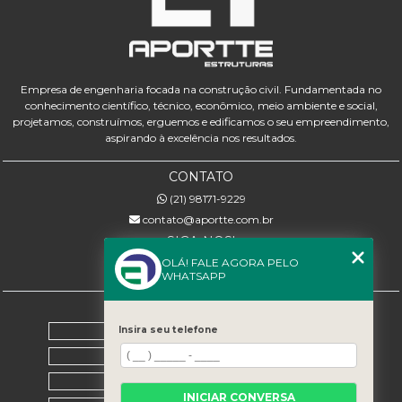
Empresa de engenharia focada na construção civil. Fundamentada no
conhecimento científico, técnico, econômico, meio ambiente e social,
projetamos, construímos, erguemos e edificamos o seu empreendimento,
aspirando à excelência nos resultados.
CONTATO
(21) 98171-9229
contato@aportte.com.br
SIGA-NOS!
OLÁ! FALE AGORA PELO
WHATSAPP
MENU
Home
Insira seu telefone
Sobre nós
Serviços
INICIAR CONVERSA