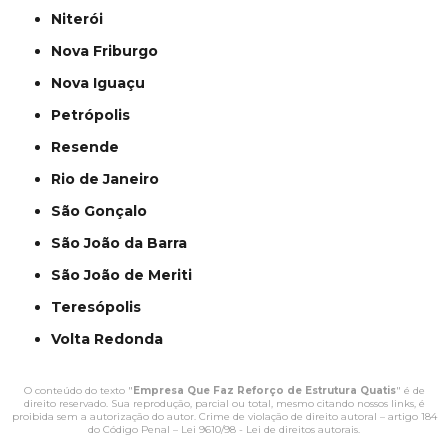
Niterói
Nova Friburgo
Nova Iguaçu
Petrópolis
Resende
Rio de Janeiro
São Gonçalo
São João da Barra
São João de Meriti
Teresópolis
Volta Redonda
O conteúdo do texto "
Empresa Que Faz Reforço de Estrutura Quatis
" é de
direito reservado. Sua reprodução, parcial ou total, mesmo citando nossos links, é
proibida sem a autorização do autor. Crime de violação de direito autoral – artigo 184
do Código Penal –
Lei 9610/98 - Lei de direitos autorais
.