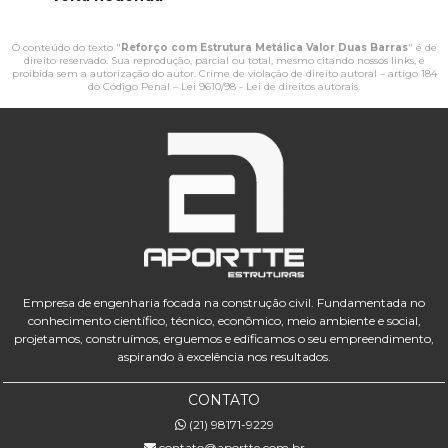
O conteúdo do texto "
Reforço com Estrutura Metálica Valor Duas Barras
" é de
direito reservado. Sua reprodução, parcial ou total, mesmo citando nossos links, é
proibida sem a autorização do autor. Crime de violação de direito autoral – artigo 184
do Código Penal –
Lei 9610/98 - Lei de direitos autorais
.
Empresa de engenharia focada na construção civil. Fundamentada no
conhecimento científico, técnico, econômico, meio ambiente e social,
projetamos, construímos, erguemos e edificamos o seu empreendimento,
aspirando à excelência nos resultados.
CONTATO
(21) 98171-9229
contato@aportte.com.br