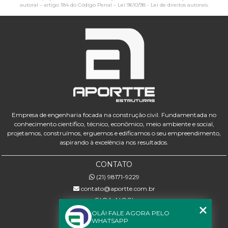
autoral – artigo 184 do Código Penal –
Lei 9610/98 - Lei de direitos autorais
.
Empresa de engenharia focada na construção civil. Fundamentada no
conhecimento científico, técnico, econômico, meio ambiente e social,
projetamos, construímos, erguemos e edificamos o seu empreendimento,
aspirando à excelência nos resultados.
CONTATO
(21) 98171-9229
contato@aportte.com.br
SIGA-NOS!
OLÁ! FALE AGORA PELO
WHATSAPP