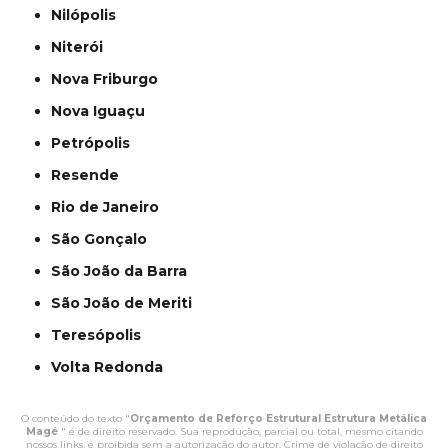
Nilópolis
Niterói
Nova Friburgo
Nova Iguaçu
Petrópolis
Resende
Rio de Janeiro
São Gonçalo
São João da Barra
São João de Meriti
Teresópolis
Volta Redonda
O conteúdo do texto "
Orçamento de Reforço Estrutural Estrutura Metálica
Magé
" é de direito reservado. Sua reprodução, parcial ou total, mesmo citando
nossos links, é proibida sem a autorização do autor. Crime de violação de direito