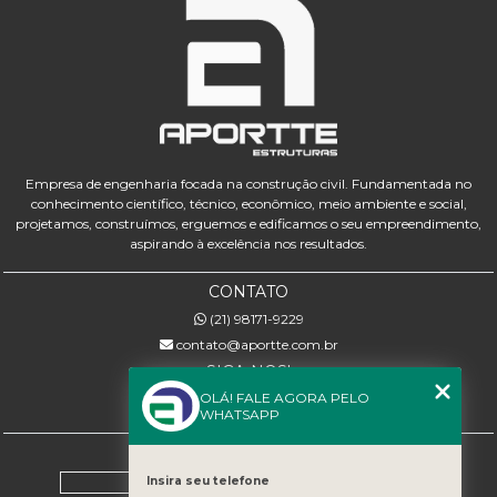
Empresa de engenharia focada na construção civil. Fundamentada no
conhecimento científico, técnico, econômico, meio ambiente e social,
projetamos, construímos, erguemos e edificamos o seu empreendimento,
aspirando à excelência nos resultados.
CONTATO
(21) 98171-9229
contato@aportte.com.br
SIGA-NOS!
OLÁ! FALE AGORA PELO
WHATSAPP
MENU
Home
Insira seu telefone