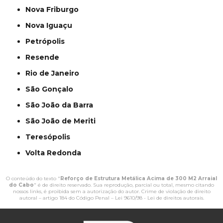
Nova Friburgo
Nova Iguaçu
Petrópolis
Resende
Rio de Janeiro
São Gonçalo
São João da Barra
São João de Meriti
Teresópolis
Volta Redonda
O conteúdo do texto "
Reforço de Estrutura Metálica Acima de 300 M2 Arraial
do Cabo
" é de direito reservado. Sua reprodução, parcial ou total, mesmo citando
nossos links, é proibida sem a autorização do autor. Crime de violação de direito
autoral – artigo 184 do Código Penal –
Lei 9610/98 - Lei de direitos autorais
.