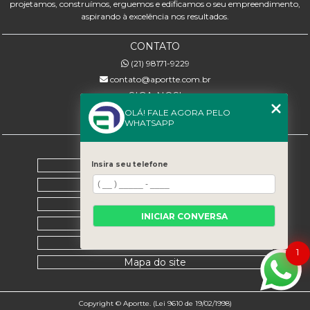
projetamos, construímos, erguemos e edificamos o seu empreendimento,
aspirando à excelência nos resultados.
CONTATO
(21) 98171-9229
contato@aportte.com.br
SIGA-NOS!
OLÁ! FALE AGORA PELO
WHATSAPP
MENU
Home
Insira seu telefone
Sobre nós
Serviços
INICIAR CONVERSA
Contato
Categorias
1
Mapa do site
Copyright © Aportte. (Lei 9610 de 19/02/1998)