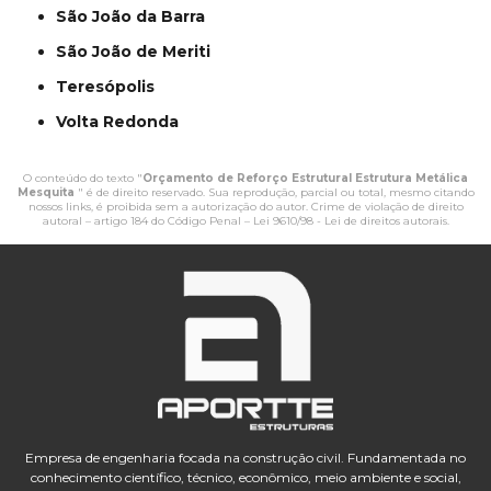
São João da Barra
São João de Meriti
Teresópolis
Volta Redonda
O conteúdo do texto "
Orçamento de Reforço Estrutural Estrutura Metálica
Mesquita
" é de direito reservado. Sua reprodução, parcial ou total, mesmo citando
nossos links, é proibida sem a autorização do autor. Crime de violação de direito
autoral – artigo 184 do Código Penal –
Lei 9610/98 - Lei de direitos autorais
.
Empresa de engenharia focada na construção civil. Fundamentada no
conhecimento científico, técnico, econômico, meio ambiente e social,