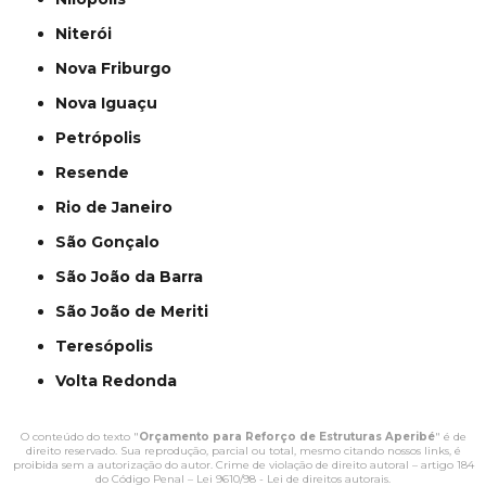
Niterói
Nova Friburgo
Nova Iguaçu
Petrópolis
Resende
Rio de Janeiro
São Gonçalo
São João da Barra
São João de Meriti
Teresópolis
Volta Redonda
O conteúdo do texto "
Orçamento para Reforço de Estruturas Aperibé
" é de
direito reservado. Sua reprodução, parcial ou total, mesmo citando nossos links, é
proibida sem a autorização do autor. Crime de violação de direito autoral – artigo 184
do Código Penal –
Lei 9610/98 - Lei de direitos autorais
.