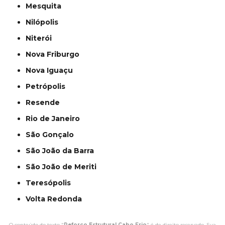
Mesquita
Nilópolis
Niterói
Nova Friburgo
Nova Iguaçu
Petrópolis
Resende
Rio de Janeiro
São Gonçalo
São João da Barra
São João de Meriti
Teresópolis
Volta Redonda
O conteúdo do texto "
Reforço Estrutural Cabo Frio
" é de direito reservado. Sua