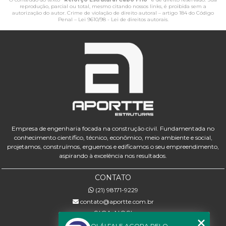
reprodução, parcial ou total, mesmo citando nossos links, é proibida sem a
autorização do autor. Crime de violação de direito autoral – artigo 184 do Código
Penal –
Lei 9610/98 - Lei de direitos autorais
.
Empresa de engenharia focada na construção civil. Fundamentada no
conhecimento científico, técnico, econômico, meio ambiente e social,
projetamos, construímos, erguemos e edificamos o seu empreendimento,
aspirando à excelência nos resultados.
CONTATO
(21) 98171-9229
contato@aportte.com.br
SIGA-NOS!
OLÁ! FALE AGORA PELO