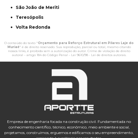
São João de Meriti
Teresópolis
Volta Redonda
O conteúdo do texto "
Orçamento para Reforço Estrutural em Pilares Laje do
Muriaé
" é de direito reservado. Sua reprodução, parcial ou total, mesmo citando
nossos links, é proibida sem a autorização do autor. Crime de violação de direito
autoral – artigo 184 do Código Penal –
Lei 9610/98 - Lei de direitos autorais
.
Empresa de engenharia focada na construção civil. Fundamentada no
conhecimento científico, técnico, econômico, meio ambiente e social,
projetamos, construímos, erguemos e edificamos o seu empreendimento,