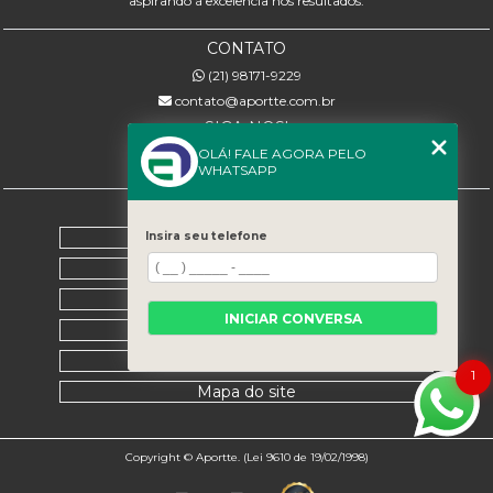
aspirando à excelência nos resultados.
CONTATO
(21) 98171-9229
contato@aportte.com.br
SIGA-NOS!
OLÁ! FALE AGORA PELO
WHATSAPP
MENU
Home
Insira seu telefone
Sobre nós
Serviços
INICIAR CONVERSA
Contato
Categorias
1
Mapa do site
Copyright © Aportte. (Lei 9610 de 19/02/1998)