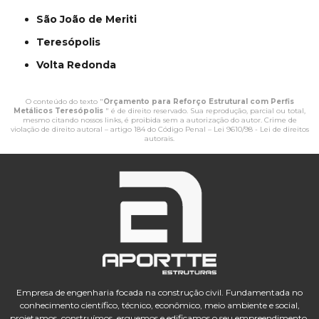
São João de Meriti
Teresópolis
Volta Redonda
O conteúdo do texto "
Orçamento para Reforço Estrutural com Perfis
Metálicos Teresópolis
" é de direito reservado. Sua reprodução, parcial ou total,
mesmo citando nossos links, é proibida sem a autorização do autor. Crime de
violação de direito autoral – artigo 184 do Código Penal –
Lei 9610/98 - Lei de direitos
autorais
.
Empresa de engenharia focada na construção civil. Fundamentada no
conhecimento científico, técnico, econômico, meio ambiente e social,
projetamos, construímos, erguemos e edificamos o seu empreendimento,