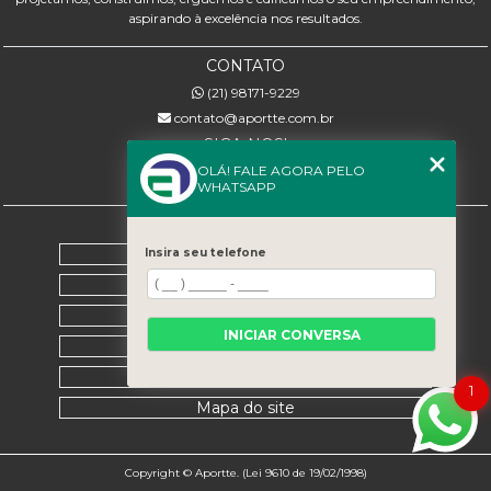
aspirando à excelência nos resultados.
CONTATO
(21) 98171-9229
contato@aportte.com.br
SIGA-NOS!
OLÁ! FALE AGORA PELO
WHATSAPP
MENU
Home
Insira seu telefone
Sobre nós
Serviços
INICIAR CONVERSA
Contato
Categorias
1
Mapa do site
Copyright © Aportte. (Lei 9610 de 19/02/1998)