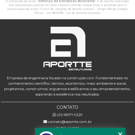
O conteúdo do texto "
Reforço de Estruturas Miracema
" é de direito reservado.
Sua reprodução, parcial ou total, mesmo citando nossos links, é proibida sem a
autorização do autor. Crime de violação de direito autoral – artigo 184 do Código
Penal –
Lei 9610/98 - Lei de direitos autorais
.
Empresa de engenharia focada na construção civil. Fundamentada no
conhecimento científico, técnico, econômico, meio ambiente e social,
projetamos, construímos, erguemos e edificamos o seu empreendimento,
aspirando à excelência nos resultados.
CONTATO
(21) 98171-9229
contato@aportte.com.br
SIGA-NOS!