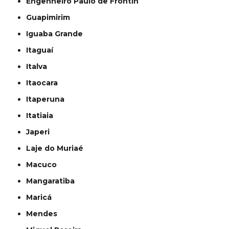
Engenheiro Paulo de Frontin
Guapimirim
Iguaba Grande
Itaguaí
Italva
Itaocara
Itaperuna
Itatiaia
Japeri
Laje do Muriaé
Macuco
Mangaratiba
Maricá
Mendes