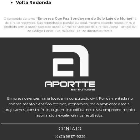
Volta Redonda
O conteúdo do texto "
Empresa Que Faz Sondagem do Solo Laje do Muriaé
" é
de direito reservado. Sua reprodução, parcial ou total, mesmo citando nossos links, é
proibida sem a autorização do autor. Crime de violação de direito autoral – artigo 184
do Código Penal –
Lei 9610/98 - Lei de direitos autorais
.
Empresa de engenharia focada na construção civil. Fundamentada no
conhecimento científico, técnico, econômico, meio ambiente e social,
projetamos, construímos, erguemos e edificamos o seu empreendimento,
aspirando à excelência nos resultados.
CONTATO
(21) 98171-9229