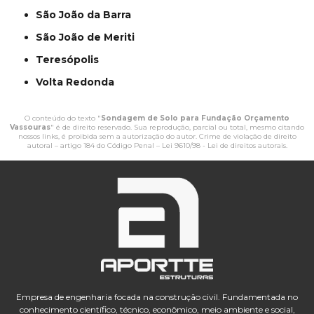
São João da Barra
São João de Meriti
Teresópolis
Volta Redonda
O conteúdo do texto "
Sondagem de Solo para Fundação Orçamento
Vassouras
" é de direito reservado. Sua reprodução, parcial ou total, mesmo citando
nossos links, é proibida sem a autorização do autor. Crime de violação de direito
autoral – artigo 184 do Código Penal –
Lei 9610/98 - Lei de direitos autorais
.
Empresa de engenharia focada na construção civil. Fundamentada no
conhecimento científico, técnico, econômico, meio ambiente e social,