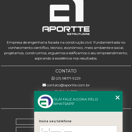
Empresa de engenharia focada na construção civil. Fundamentada no
conhecimento científico, técnico, econômico, meio ambiente e social,
projetamos, construímos, erguemos e edificamos o seu empreendimento,
aspirando à excelência nos resultados.
CONTATO
(21) 98171-9229
contato@aportte.com.br
SIGA-NOS!
OLÁ! FALE AGORA PELO
WHATSAPP
MENU
Home
Insira seu telefone
Sobre nós