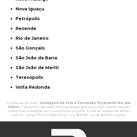
Nova Iguaçu
Petrópolis
Resende
Rio de Janeiro
São Gonçalo
São João da Barra
São João de Meriti
Teresópolis
Volta Redonda
O conteúdo do texto "
Sondagem de Solo a Percussão Orçamento Rio das
Ostras
" é de direito reservado. Sua reprodução, parcial ou total, mesmo citando
nossos links, é proibida sem a autorização do autor. Crime de violação de direito
autoral – artigo 184 do Código Penal –
Lei 9610/98 - Lei de direitos autorais
.