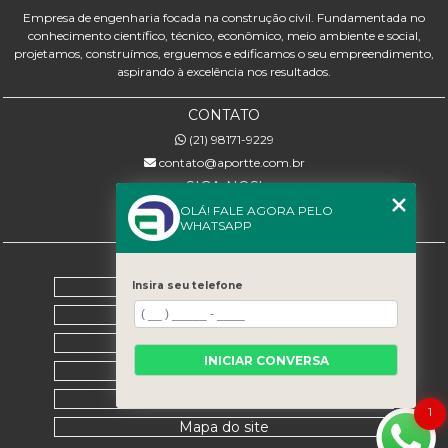
Empresa de engenharia focada na construção civil. Fundamentada no
conhecimento científico, técnico, econômico, meio ambiente e social,
projetamos, construímos, erguemos e edificamos o seu empreendimento,
aspirando à excelência nos resultados.
CONTATO
(21) 98171-9229
contato@aportte.com.br
SIGA-NOS!
OLÁ! FALE AGORA PELO
WHATSAPP
MENU
Home
Insira seu telefone
Sobre nós
Serviços
INICIAR CONVERSA
Contato
Categorias
1
Mapa do site