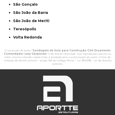
São Gonçalo
São João da Barra
São João de Meriti
Teresópolis
Volta Redonda
O conteúdo do texto "
Sondagem de Solo para Construção Civil Orçamento
Comendador Levy Gasparian
" é de direito reservado. Sua reprodução, parcial ou
total, mesmo citando nossos links, é proibida sem a autorização do autor. Crime de
violação de direito autoral – artigo 184 do Código Penal –
Lei 9610/98 - Lei de direitos
autorais
.