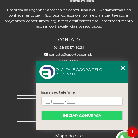
Empresa de engenharia focada na construção civil. Fundamentada no
conhecimento científico, técnico, econômico, meio ambiente e social,
projetamos, construímos, erguemos e edificamos o seu empreendimento,
aspirando à excelência nos resultados.
CONTATO
(21) 98171-9229
contato@aportte.com.br
SIGA-NOS!
OLÁ! FALE AGORA PELO
WHATSAPP
MENU
Home
Insira seu telefone
Sobre nós
Serviços
INICIAR CONVERSA
Contato
Categorias
1
Mapa do site