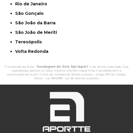
Rio de Janeiro
São Gonçalo
São João da Barra
São João de Meriti
Teresópolis
Volta Redonda
O conteúdo do texto "
Sondagem do Solo Spt Japeri
" é de direito reservado. Sua
reprodução, parcial ou total, mesmo citando nossos links, é proibida sem a
autorização do autor. Crime de violação de direito autoral – artigo 184 do Código
Penal –
Lei 9610/98 - Lei de direitos autorais
.